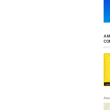
A 
CO
Ate