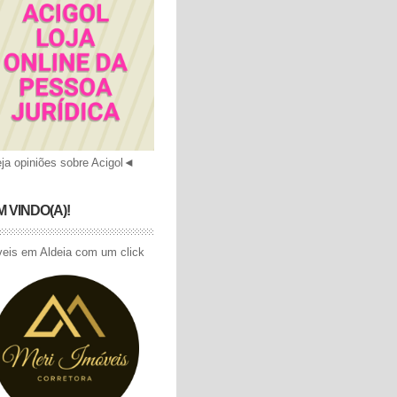
ja opiniões sobre Acigol
◄
 VINDO(A)!
eis em Aldeia com um click