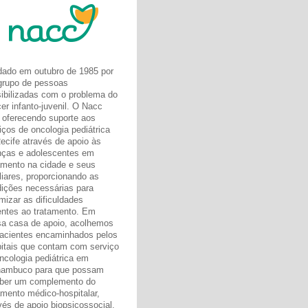
ado em outubro de 1985 por
rupo de pessoas
ibilizadas com o problema do
er infanto-juvenil. O Nacc
oferecendo suporte aos
iços de oncologia pediátrica
ecife através de apoio às
nças e adolescentes em
amento na cidade e seus
liares, proporcionando as
ições necessárias para
mizar as dificuldades
entes ao tratamento. Em
a casa de apoio, acolhemos
acientes encaminhados pelos
itais que contam com serviço
ncologia pediátrica em
nambuco para que possam
ber um complemento do
amento médico-hospitalar,
vés de apoio biopsicossocial,