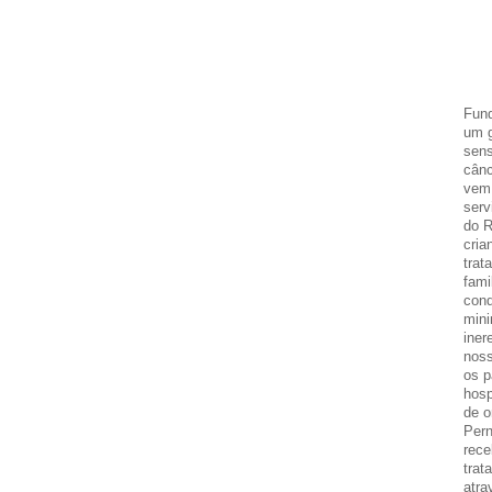
Fund
um g
sens
cânc
vem 
serv
do R
cria
trat
fami
cond
mini
iner
noss
os p
hosp
de o
Per
rece
trat
atra