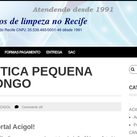
os de limpeza no Recife
a do Recife CNPJ: 35.536.465/0001-46 dêsde 1991
FORMAS PAGAMENTO
ENTREGA
SAC
STICA PEQUENA
ONGO
CA
.
CIGOL
Comments off
ACI
A
P
tal Acigol!
CAN