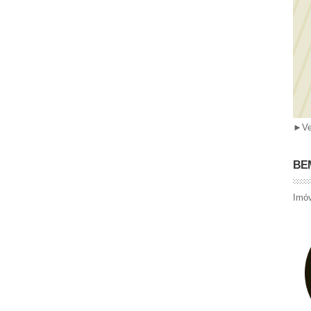
►
Ve
BEM
Imóv