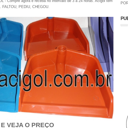
 Compre agora e receba no intervalo de 3 a 24 horas. Acigol tem
POR
ra. FALTOU, PEDIU, CHEGOU.
PU
 E VEJA O PREÇO