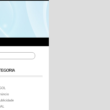
TEGORIA
GOL
núncio
ublicidade
AL