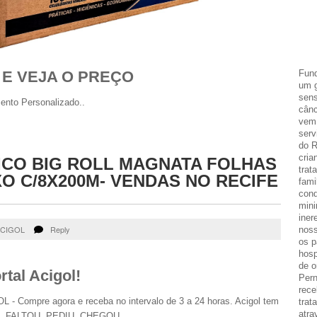
 E VEJA O PREÇO
Fund
um g
sens
ento Personalizado..
cânc
vem 
serv
do R
cria
NICO BIG ROLL MAGNATA FOLHAS
trat
O C/8X200M- VENDAS NO RECIFE
fami
cond
mini
iner
CIGOL
Reply
noss
os p
hosp
de o
tal Acigol!
Per
rece
 Compre agora e receba no intervalo de 3 a 24 horas. Acigol tem
trat
atra
ra. FALTOU, PEDIU, CHEGOU.