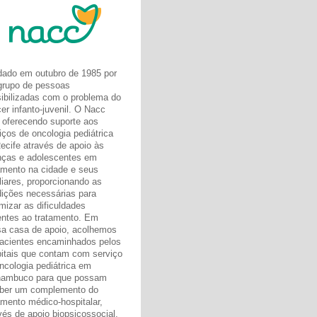
ado em outubro de 1985 por
rupo de pessoas
ibilizadas com o problema do
er infanto-juvenil. O Nacc
oferecendo suporte aos
iços de oncologia pediátrica
ecife através de apoio às
nças e adolescentes em
amento na cidade e seus
liares, proporcionando as
ições necessárias para
mizar as dificuldades
entes ao tratamento. Em
a casa de apoio, acolhemos
acientes encaminhados pelos
itais que contam com serviço
ncologia pediátrica em
nambuco para que possam
ber um complemento do
amento médico-hospitalar,
vés de apoio biopsicossocial,