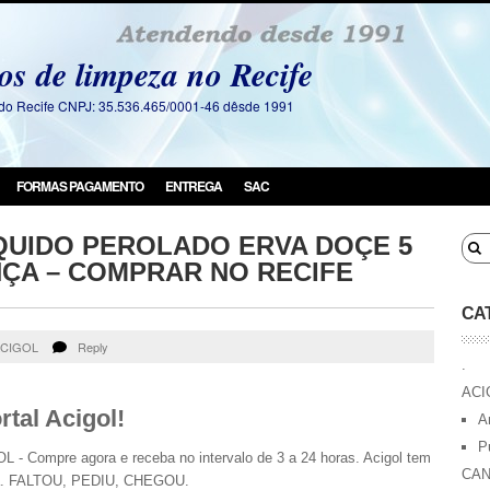
os de limpeza no Recife
a do Recife CNPJ: 35.536.465/0001-46 dêsde 1991
FORMAS PAGAMENTO
ENTREGA
SAC
QUIDO PEROLADO ERVA DOÇE 5
NÇA – COMPRAR NO RECIFE
CA
CIGOL
Reply
.
ACI
tal Acigol!
A
P
 Compre agora e receba no intervalo de 3 a 24 horas. Acigol tem
CAN
ra. FALTOU, PEDIU, CHEGOU.