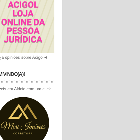
ja opiniões sobre Acigol
◄
 VINDO(A)!
eis em Aldeia com um click