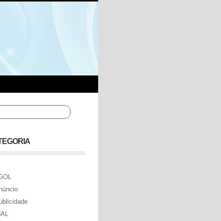
TEGORIA
GOL
núncio
ublicidade
AL