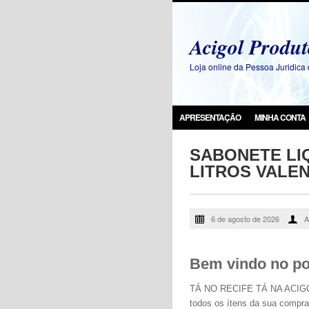
Acigol Produt
Loja online da Pessoa Juridic
APRESENTAÇÃO
MINHA CONTA
SABONETE LI
LITROS VALE
6 de agosto de 2026
A
Bem vindo no por
TÁ NO RECIFE TÁ NA ACIGOL -
todos os ítens da sua comp