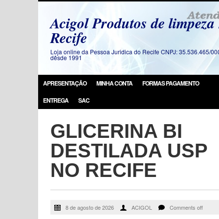
Acigol Produtos de limpeza
Recife
Loja online da Pessoa Juridica do Recife CNPJ: 35.536.465/00
dêsde 1991
APRESENTAÇÃO
MINHA CONTA
FORMAS PAGAMENTO
ENTREGA
SAC
GLICERINA BI
DESTILADA USP
NO RECIFE
8 de agosto de 2026
ACIGOL
Comments off