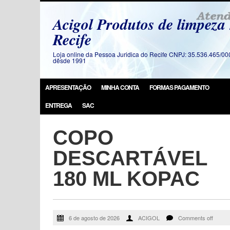
Acigol Produtos de limpeza
Recife
Loja online da Pessoa Juridica do Recife CNPJ: 35.536.465/00
dêsde 1991
APRESENTAÇÃO
MINHA CONTA
FORMAS PAGAMENTO
ENTREGA
SAC
COPO
DESCARTÁVEL
180 ML KOPAC
6 de agosto de 2026
ACIGOL
Comments off