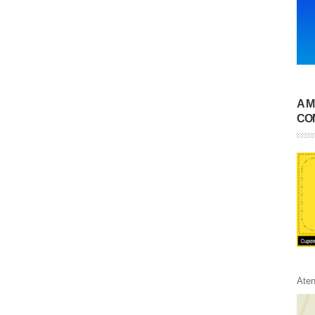
A 
CO
Ate