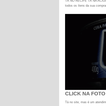
TÁ NO RECIFE TÁ NA ACIGOL -
todos os ítens da sua comp
CLICK NA FOTO
Tá no site, mas é um atendim