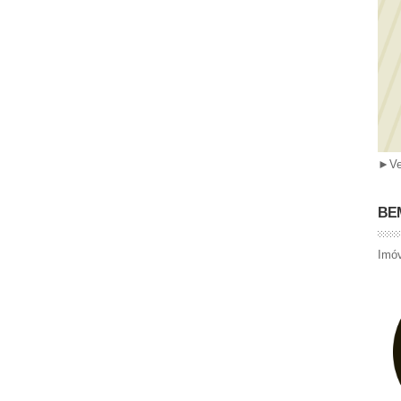
►
Ve
BEM
Imóv