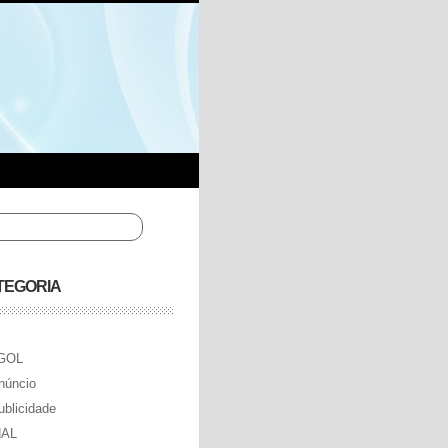
TEGORIA
GOL
núncio
ublicidade
AL