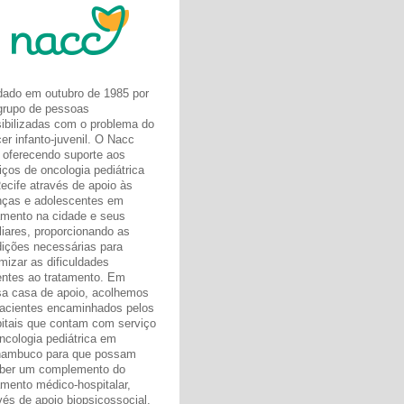
ado em outubro de 1985 por
rupo de pessoas
ibilizadas com o problema do
er infanto-juvenil. O Nacc
oferecendo suporte aos
iços de oncologia pediátrica
ecife através de apoio às
nças e adolescentes em
amento na cidade e seus
liares, proporcionando as
ições necessárias para
mizar as dificuldades
entes ao tratamento. Em
a casa de apoio, acolhemos
acientes encaminhados pelos
itais que contam com serviço
ncologia pediátrica em
nambuco para que possam
ber um complemento do
amento médico-hospitalar,
vés de apoio biopsicossocial,