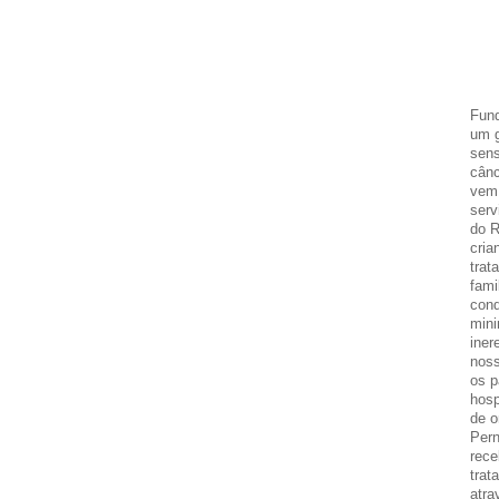
Fund
um g
sens
cânc
vem 
serv
do R
cria
trat
fami
cond
mini
iner
noss
os p
hosp
de o
Per
rece
trat
atra