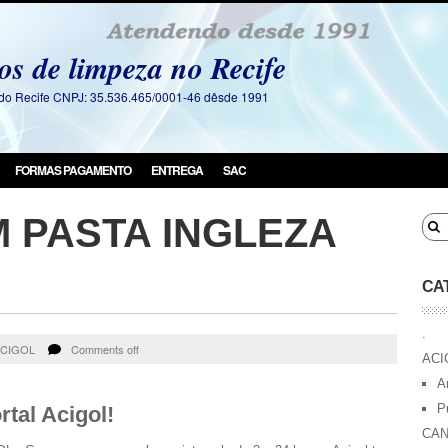
os de limpeza no Recife
a do Recife CNPJ: 35.536.465/0001-46 dêsde 1991
FORMAS PAGAMENTO
ENTREGA
SAC
 PASTA INGLEZA
CA
.
CIGOL
Comments off
ACI
A
P
tal Acigol!
CAN