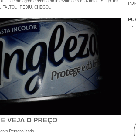
 Compre agora e receba no intervalo de 3 a 24 horas. Acigol tem
POR
ra. FALTOU, PEDIU, CHEGOU.
PU
 E VEJA O PREÇO
ento Personalizado..