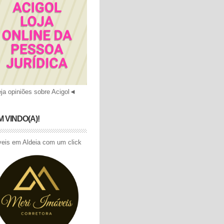
ja opiniões sobre Acigol
◄
 VINDO(A)!
eis em Aldeia com um click