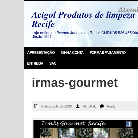
Acigol Produtos de limpeza
Recife
Loja online da Pessoa Juridica do Recife CNPJ: 35.536.465/00
dêsde 1991
APRESENTAÇÃO
MINHA CONTA
FORMAS PAGAMENTO
ENTREGA
SAC
irmas-gourmet
6 de agosto de 2026
ACIGOL
Reply