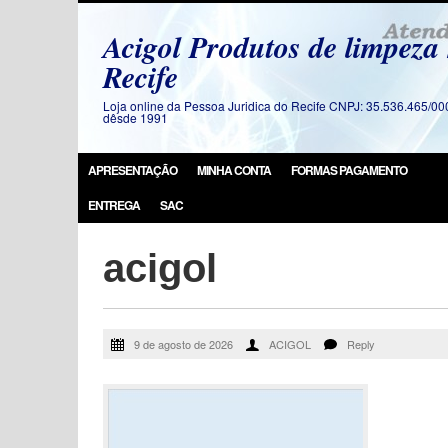
Acigol Produtos de limpeza
Recife
Loja online da Pessoa Juridica do Recife CNPJ: 35.536.465/00
dêsde 1991
APRESENTAÇÃO
MINHA CONTA
FORMAS PAGAMENTO
ENTREGA
SAC
acigol
9 de agosto de 2026
ACIGOL
Reply